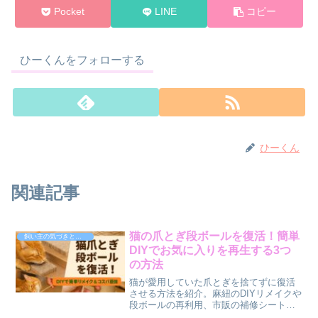
Pocket
LINE
コピー
ひーくんをフォローする
ひーくん
関連記事
猫の爪とぎ段ボールを復活！簡単
飼い主の気づきと体験談
DIYでお気に入りを再生する3つ
の方法
猫が愛用していた爪とぎを捨てずに復活
させる方法を紹介。麻紐のDIYリメイクや
段ボールの再利用、市販の補修シートな
ど、猫の好みに合わせた再生アイデアで