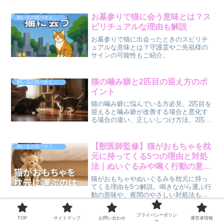
快適な環境を取り戻しましょう。
お墓参りで猫に会う意味とは？ス
飼い主の気づきと体験談
ピリチュアルな理由も解説
お墓参りで猫に出会ったときのスピリチ
ュアルな意味とは？守護霊やご先祖様の
サインの可能性もご紹介。
猫の噛み癖と2匹目の迎え方のポ
飼い主の気づきと体験談
イント
猫の噛み癖に悩んでいる方必見。2匹目を
迎えると噛み癖が改善する場合と悪化す
る場合の違い、正しいしつけ方法、2匹目
を迎える際の注意点や環境作りの工夫を
解説。猫同士が仲良くなるためのポイン
トをまとめました。
【獣医師監修】猫がおもちゃを枕
飼い主の気づきと体験談
元に持ってくる5つの理由と対処
法｜ぬいぐるみや鳴く行動の意味
も解説
猫がおもちゃやぬいぐるみを枕元に持っ
てくる理由を5つ解説。鳴きながら運ぶ行
動の意味や、夜間のやさしい対処法も紹
介します。
プライバシーポリシ
TOP
サイトマップ
お問い合わせ
運営者情報
猫の爪とぎ跡を壁や柱に残さな
ー
飼い主の気づきと体験談