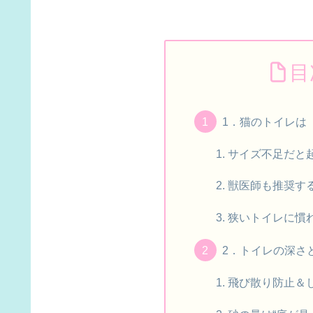
目
1．猫のトイレは
サイズ不足だと
獣医師も推奨す
狭いトイレに慣
2．トイレの深さ
飛び散り防止＆