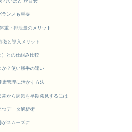
えないほど”が目安
バランスも重要
する体重・排泄量のメリット
rd の特徴と導入メリット
レッタ）との仕組み比較
きか？使い勝手の違い
健康管理に活かす方法
異常から病気を早期発見するには
立つデータ解析術
携がスムーズに