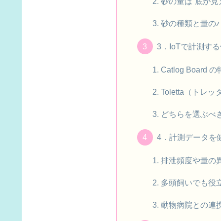
砂の量は“底が見
砂の種類と量の
3．IoTで計測
Catlog Boa
Toletta（ト
どちらを選ぶべ
4．計測データを
排泄頻度や量の
多頭飼いでも役
動物病院との連